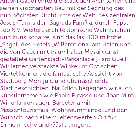
Antoni Gaudí ehrte die Stadt den Architekten und
seinen visionärsten Bau mit der Segnung des
nun höchsten Kirchturms der Welt, des zentralen
Jesus-Turms der „Sagrada Família, durch Papst
Leo XIV. Weitere architektonische Wahrzeichen
und Kunstschätze, sind das fast 100 m hohe
„Segel“ des Hotels „W Barcelona“ am Hafen und
die von Gaudí mit traumhafter Mosaikkunst
gestaltete Gartenstadt-Parkanlage „Parc Güell“.
Wir lernen versteckte Winkel im Gotischen
Viertel kennen, die fantastische Aussicht vom
Stadtberg Montjuïc und überraschende
Stadtgeschichten. Natürlich begegnen wir auch
Künstlernamen wie Pablo Picasso und Joan Miró.
Wir erfahren auch, Barcelona mit
Massentourismus, Wohnraummangel und den
Wunsch nach einem lebenswerten Ort für
Einheimische und Gäste umgeht.