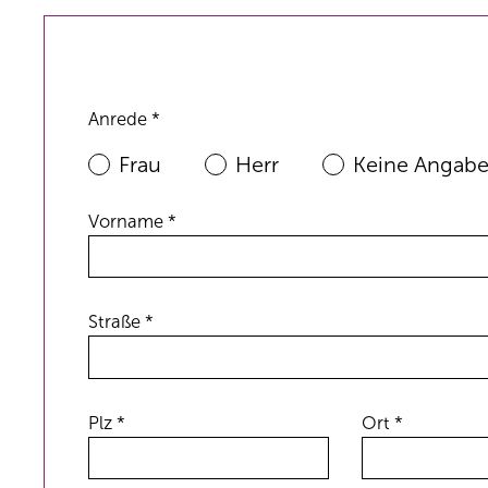
Anrede *
Frau
Herr
Keine Angab
Vorname *
Straße *
Plz *
Ort *